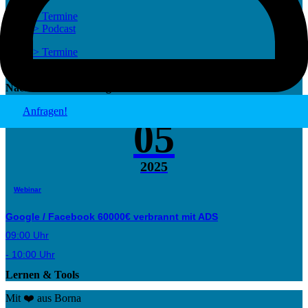
> Termine
> Podcast
> Termine
> Podcast
Nächste Veranstaltungen
Sa
Apr
Anfragen!
05
2025
Webinar
Google / Facebook 60000€ verbrannt mit ADS
09:00 Uhr
- 10:00 Uhr
Lernen & Tools
Mit ❤️ aus Borna