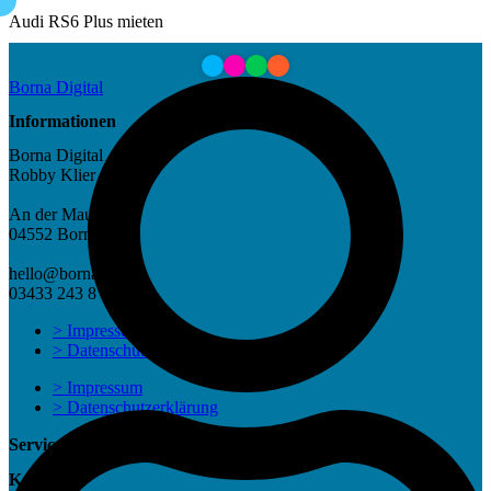
Audi RS6 Plus mieten
Borna Digital
Informationen
Borna Digital
Robby Klier
An der Mauer 8
04552 Borna
hello@borna.digital
03433 243 8 666
> Impressum
> Datenschutzerklärung
> Impressum
> Datenschutzerklärung
Service
Kostenlos